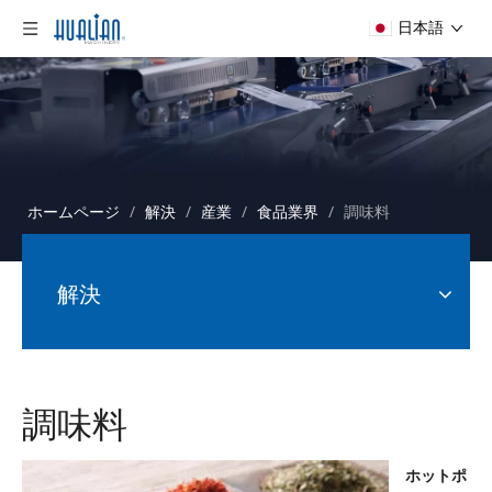
日本語
ホームページ
/
解決
/
産業
/
食品業界
/
調味料
解決
調味料
ホットポ