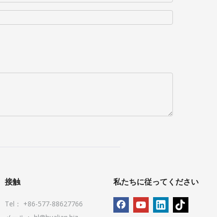
接触
私たちに従ってください
Tel： +86-577-88627766