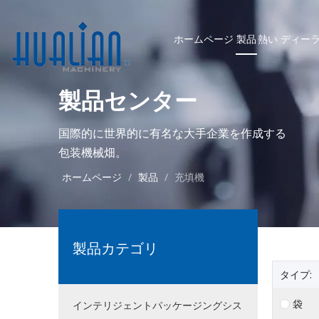
ホームページ
製品
熱い
ディー
製品センター
国際的に世界的に有名な大手企業を作成する
包装機械畑。
ホームページ
/
製品
/
充填機
製品カテゴリ
タイプ:
袋
インテリジェントパッケージングシス