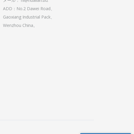
メール：
hl@hualian.biz
ADD：No.2 Dawei Road、
Gaoxiang Industrial Pack、
Wenzhou China。