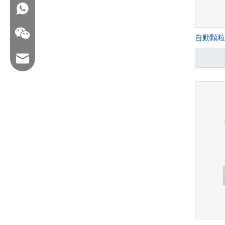
WA：0086 18858715170
自動顆粒/
メール：hl@hualian.biz
wechat