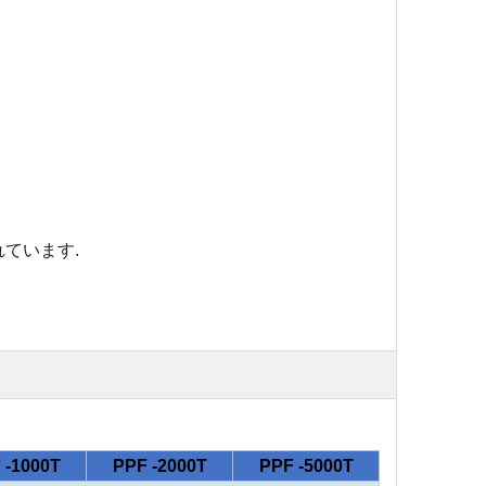
れています
.
 -1000T
PPF -2000T
PPF -5000T