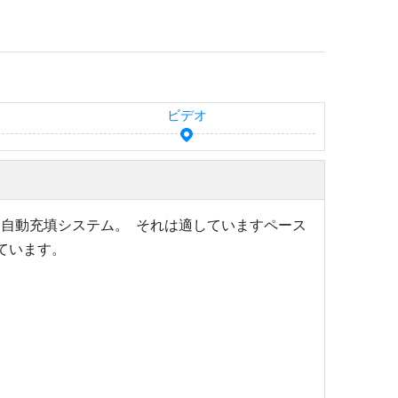
ビデオ
る自動充填システム。
それは適しています
ペース
しています。