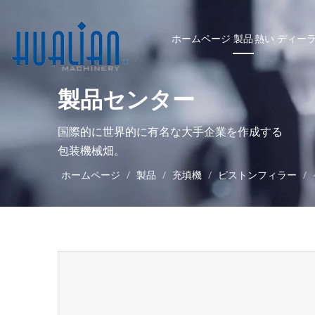
ホームページ
製品
熱い
ディー
製品センター
国際的に世界的に有名な大手企業を作成する
包装機械畑。
ホームページ
/
製品
/
充填機
/
ピストンフィラー
/