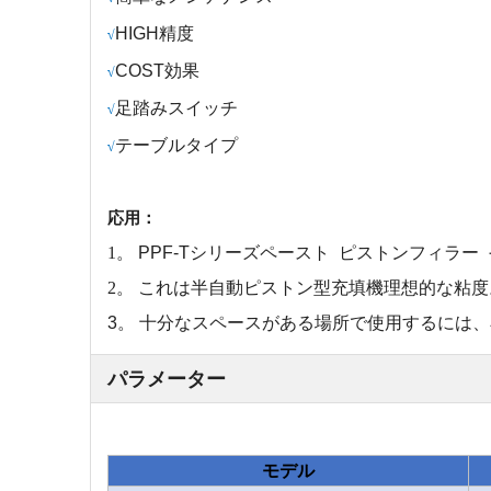
H
IGH精度
√
C
OST効果
√
足踏みスイッチ
√
テーブルタイプ
√
応用：
1。
PPF-Tシリーズペースト
ピストンフィラー
2。
これ
は
半自動ピストン型充填機
理想的な
粘度
3。
十分なスペースがある場所で使用するには、
パラメーター
モデル