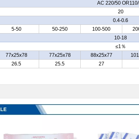
AC 220/50 OR110/
20
0.4-0.6
5-50
50-250
100-500
20
10-18
≤
1％
77x25x78
77x25x78
88x25x77
101
26.5
25.5
27