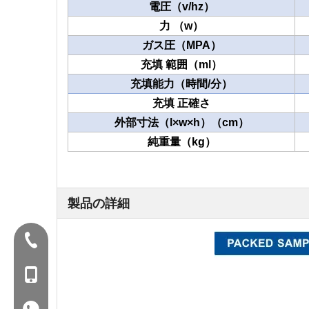
電圧（v/hz）
力 （w）
ガス圧（MPA）
充填 範囲（ml）
充填能力（時間/分）
充填 正確さ
外部寸法（l×w×h）（cm）
純重量（kg）
製品の詳細
Tel：+86-577-88627766
暴徒：+86- 18858715170
WA：0086 18858715170