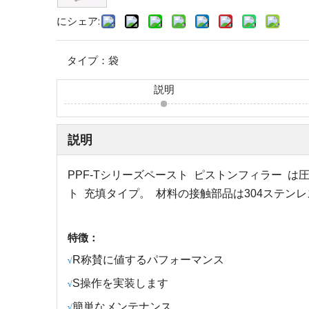
にシェア:
タイプ：
袋
説明
説明
PPF-Tシリーズペースト
ピストンフィラー
は
ト
充填タイプ。
材料の接触部品は304ステンレ
特徴：
R
称賛に値するパフォーマンス
√
S
操作を実装します
√
簡単なメンテナンス
√