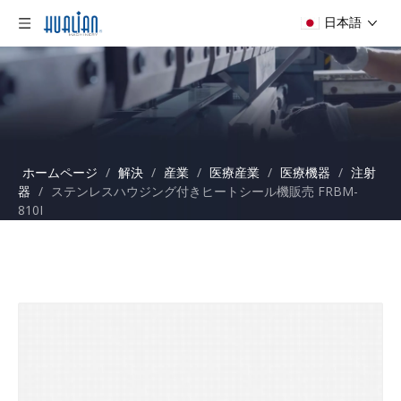
日本語
ホームページ
/
解決
/
産業
/
医療産業
/
医療機器
/
注射
器
/
ステンレスハウジング付きヒートシール機販売 FRBM-
810I