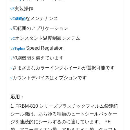
実装
操作
√S
な
メンテナンス
√C継続的
広範囲のアプリケーション
√
オン
スタント温度制御システム
√C
Speed
Regulation
√STepless
印刷機能を備えています
√
さまざまなカラーインクホイールが選択可能です
√
カウントデバイスはオプションです
√
応用：
1. FRBM-810 シリーズプラスチックフィルム袋連続
シール機は、あらゆる種類のヒートシールパッケー
ジを連続的にシールするのに適しています。 PE
袋、アコーディオン袋、アルミホイル袋、クラフト