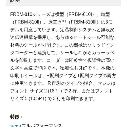
FRBM-810シリーズは横型（FRBM-810I）、縦型
（FRBM-810II）、床置き型（FRBM-810III）の3モ
デルを用意しています。定温制御システムと無段変
速伝達機構を採用し、あらゆるヒートシール可能な
材料のシールが可能です。この機械はソリッドイン
クコーダーと連携して、シールしながらカラーラベ
ルを印刷します。コーダーは即乾性で視認性の高い
文字を高速で印刷でき、密着性も良好です。本機の
印刷ホイールは、R配列タイプとT配列タイプの両方
に使用できます。 R 配列のタイプの場合、マシンは
フォント サイズ 2 (18PT) で 2 行、またはフォント
サイズ 5 (10.5PT) で 3 行を印刷できます。
特徴：
ブル
パフォーマンス
√Rエリ