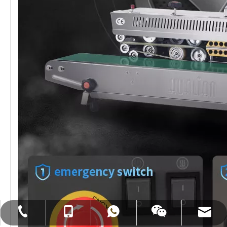
暴徒：+86- 18858715170
WA：0086 18858715170
Tel：+86-577-88627766
メール：hl@hualian.biz
wechat