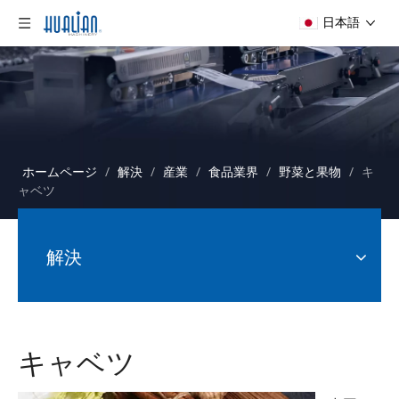
日本語
ホームページ
/
解決
/
産業
/
食品業界
/
野菜と果物
/
キ
ャベツ
解決
キャベツ