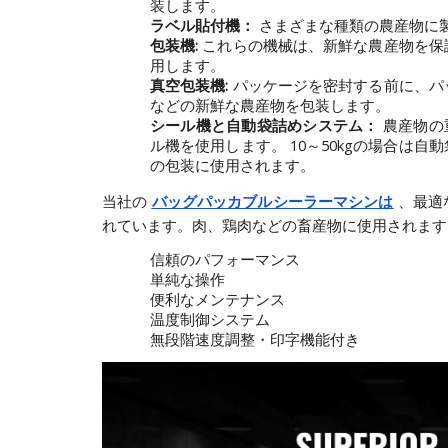
装します。
ラベル貼付機：
さまざまな種類の農産物に
包装機:
これらの機械は、新鮮な農産物を保
用します。
真空包装機:
パッケージを密封する前に、パ
などの新鮮な農産物を包装します。
シール機と自動袋詰めシステム：
農産物の
ル機を使用します。 10～50kgの場合は
の包装に使用されます。
当社の 
バッグパッカブルシーラーマシンは
 、最
れています。肉、鶏肉などの畜産物に使用されます
信頼のパフォーマンス
単純な操作
便利なメンテナンス
温度制御システム
無段階速度調整・印字機能付き