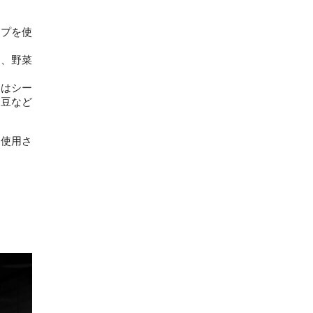
ップを使
物、野菜
合はシー
、豆など
く使用さ