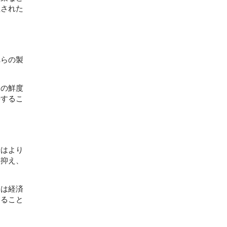
理された
れらの製
品の鮮度
長するこ
者はより
に抑え、
には経済
すること