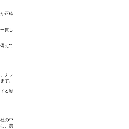
量が正確
、一貫し
を備えて
物、ナッ
ツ類を清潔な販売と透明な包装で提供し、消費者にとってより魅力的な商品にしています。農産物の陳列も容易になります。 
ティと顧
他社の中
時に、農