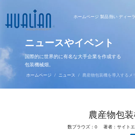
ホームページ
製品
熱い
ディー
ニュースやイベント
国際的に世界的に有名な大手企業を作成する
包装機械畑。
ホームページ
/
ニュース
/
農産物包装機を導入するメ
農産物包装
数ブラウズ：
0
著者：サイトエディ