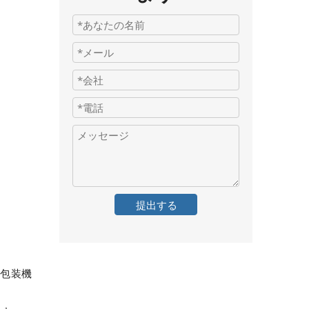
提出する
。包装機