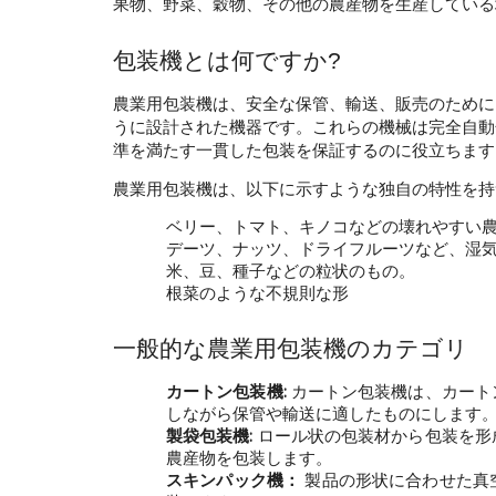
果物、野菜、穀物、その他の農産物を生産している
包装機とは何ですか?
農業用包装機は、安全な保管、輸送、販売のために
うに設計された機器です。これらの機械は完全自動
準を満たす一貫した包装を保証するのに役立ちます
農業用包装機は、以下に示すような独自の特性を持
ベリー、トマト、キノコなどの壊れやすい
デーツ、ナッツ、ドライフルーツなど、湿
米、豆、種子などの粒状のもの。
根菜のような不規則な形
一般的な農業用包装機のカテゴリ
カートン包装機:
カートン包装機は、カート
しながら保管や輸送に適したものにします
製袋包装機:
ロール状の包装材から包装を形
農産物を包装します。
スキンパック機：
製品の形状に合わせた真