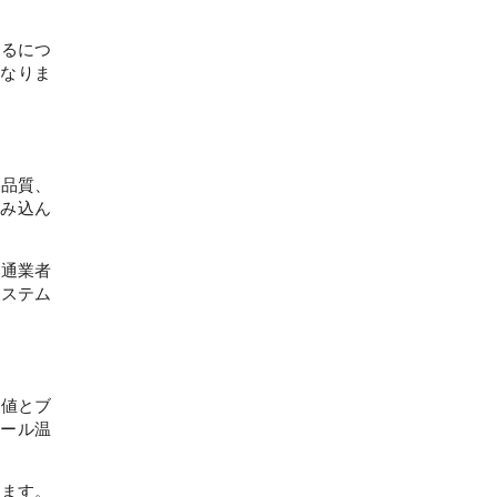
まるにつ
になりま
、品質、
組み込ん
流通業者
システム
価値とブ
シール温
包装機は安定した再現可能な結果を​​もたらし、デリケートな果物や粒状の穀物を保護し、輸出基準を満たすのに役立ちます。 