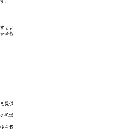
す。 
包するよ
、安全基
護を提供
どの乾燥
産物を包