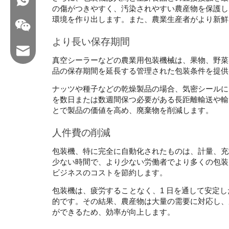
の傷がつきやすく、汚染されやすい農産物を保護し
環境を作り出します。また、農業生産者がより新鮮
より長い保存期間 
メール：hl@hualian.biz
真空シーラーなどの農業用包装機械は、果物、野菜
品の保存期間を延長する管理された包装条件を提供
ナッツや種子などの乾燥製品の場合、気密シールに
を数日または数週間保つ必要がある長距離輸送や輸
wechat
とで製品の価値を高め、廃棄物を削減します。 
人件費の削減
包装機、特に完全に自動化されたものは、計量、充
少ない時間で、より少ない労働者でより多くの包装
ビジネスのコストを節約します。 
包装機は、疲労することなく、1 日を通して安定
的です。その結果、農産物は大量の需要に対応し、
ができるため、効率が向上します。