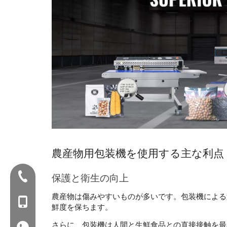
農産物用包装機を使用する主な利点
Tel：+86-577-88627766
保護と衛生の向上
農産物は傷みやすいものが多いです。包装機による
暴徒：+86- 18858715170
鮮度を保ちます。 
さらに、包装機は人間と生鮮食品との直接接触を最
WA：0086 18858715170