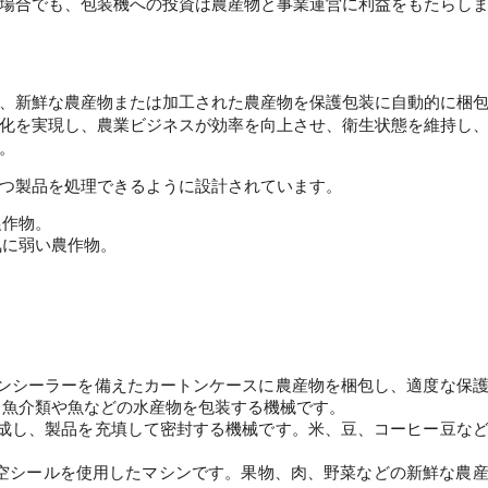
場合でも、包装機への投資は農産物と事業運営に利益をもたらしま
、新鮮な農産物または加工された農産物を保護包装に自動的に梱
化を実現し、農業ビジネスが効率を向上させ、衛生状態を維持し
。 
つ製品を処理できるように設計されています。
農作物。
気に弱い農作物。
ンシーラーを備えたカートンケースに農産物を梱包し、適度な保
。魚介類や魚などの水産物を包装する機械です。
成し、製品を充填して密封する機械です。米、豆、コーヒー豆な
空シールを使用したマシンです。果物、肉、野菜などの新鮮な農