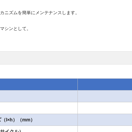
カニズムを簡単にメンテナンスします。
マシンとして。
）
）
（l×h）（mm）
/サイクル）