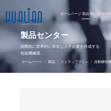
ホームページ
製品
熱い
ディー
製品センター
国際的に世界的に有名な大手企業を作成する
包装機械畑。
ホームページ
/
製品
/
ストラップマシン
/
自動梱包