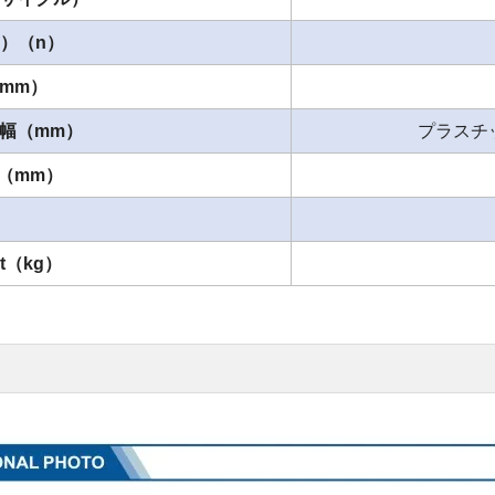
z）（n）
mm）
幅（mm）
プラスチッ
）（mm）
）
ght（kg）