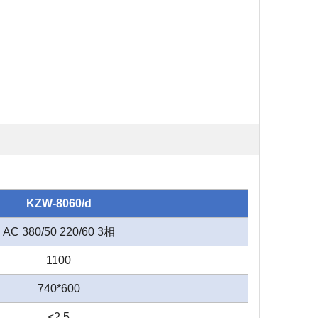
KZW-8060/d
AC 380/50 220/60 3相
1100
740*600
≤
2.5