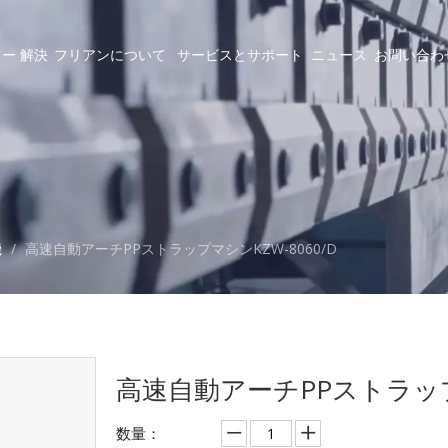
ラー
解決
フリアンについて
サービスとサポート
ニュース
お問い合わ
機
/
高速自動アーチPPストラップマシンKZW-8060/D
高速自動アーチPPストラップマ
数量：