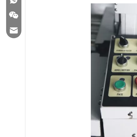
メール：hl@hualian.biz
wechat