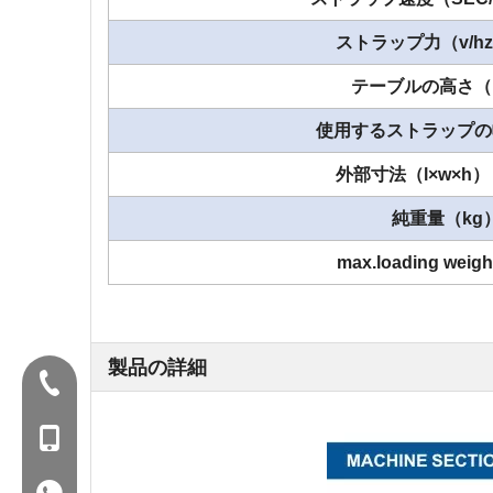
ストラップ力（v/h
テーブルの高さ（
使用するストラップの
外部寸法（l×w×h
純重量（kg
max.loading wei
製品の詳細
Tel：+86-577-88627766
暴徒：+86- 18858715170
WA：0086 18858715170