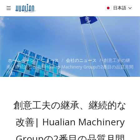
日本語
ホームページ
/
ニュース
/
会社のニュース
/
創意工夫の継
承、継続的な改善| Hualian Machinery Groupの2番目の品質月間
活動
創意工夫の継承、継続的な
改善| Hualian Machinery
Groupの2番目の品質月間