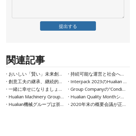
提出する
関連記事
おいしい「賢い」未来創造 |花蓮機械は、Kuailu Group が故郷の味を舌先で賢く作り出すのを支援します
持続可能な運営と社会への還元 |花蓮機械グループは具体的な行動を通じて企業の社会的責任を実践します
創意工夫の継承、継続的な改善| Hualian Machinery Groupの2番目の品質月間活動
Interpack 2023のHualian Machinery -Intelligent Packaging
一緒に幸せになりましょう|グループの8回目の楽しいゲームは成功しました
Group Companyの"Condiment Intelligent Packaging " Project Review and Chemendation Meetingが正常に開催されました
Hualian Machinery Groupの2022年のパーティービルディングアクティビティは、Z江Hongcunキャンプで開催されています
Hualian Quality Monthシリーズアクティビティ
Hualian機械グループは浙江省の2020年隠れチャンピオン企業に勝利
2020年末の概要会議が正常に開催されました