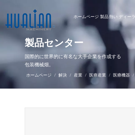
ホームページ
製品
熱い
ディー
製品センター
国際的に世界的に有名な大手企業を作成する
包装機械畑。
ホームページ
/
解決
/
産業
/
医療産業
/
医療機器