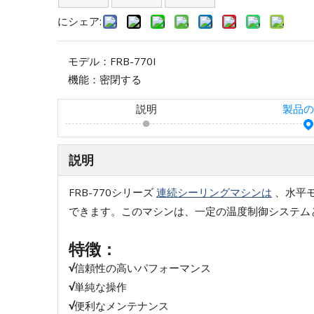
にシェア:
モデル：
FRB-770I
機能：
密閉する
説明
製品の
説明
FRB-770シリーズ
連続シーリングマシンは
、水平モ
できます。このマシンは、一定の温度制御システム
特徴：
√
信頼性の高いパフォーマンス
√
単純な操作
√
便利なメンテナンス