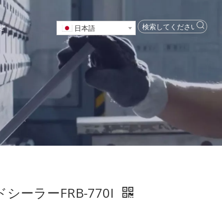
せ
日本語
ーラーFRB-770I