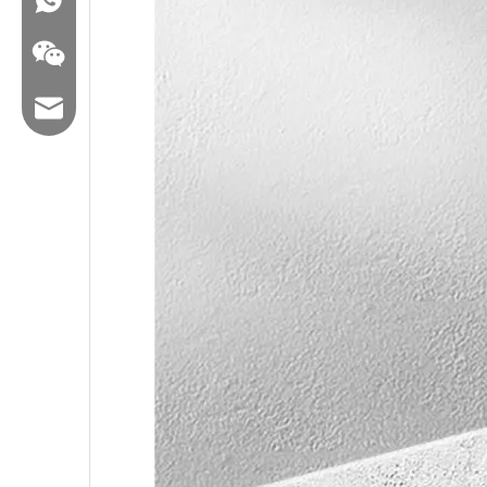
メール：hl@hualian.biz
wechat