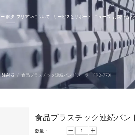
ラー
解決
フリアンについて
サービスとサポート
ニュース
お問い合わ
/
注射器
/
食品プラスチック連続バンドシーラーFRB-770I
食品プラスチック連続バンドシ
数量：