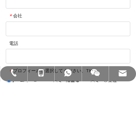
会社
*
電話
プロフィールを選択してください、TK！
*
暴徒：+86- 18858715170
WA：0086 18858715170
Tel：+86-577-88627766
メール：hl@hualian.biz
wechat
1。ディーラー
2。消費者
3。その他
メッセージ
提出する