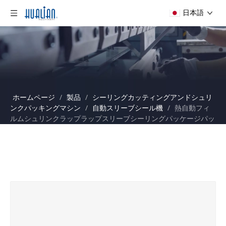
日本語
ホームページ
/
製品
/
シーリングカッティングアンドシュリ
ンクパッキングマシン
/
自動スリーブシール機
/
熱自動フィ
ルムシュリンクラップラップスリーブシーリングパッケージパッ
ケージングマシン水ボトル用BSF-6030XI+BS-6040L