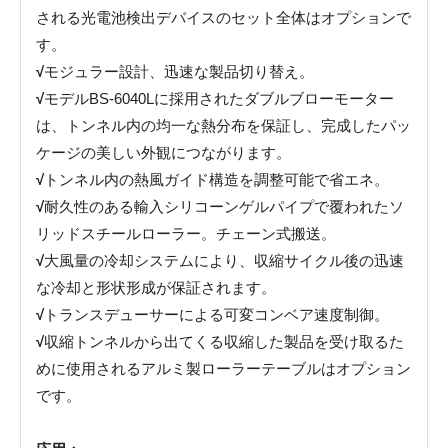
される光電池検出デバイスのセット全体はオプションで
す。
√
モジュラー設計、迅速な製品切り替え。
√
モデルBS-6040Lに採用されたダブルブローモーター
は、トンネル内の均一な熱分布を保証し、完成したパッ
ケージの美しい外観につながります。
√
トンネル内の熱風ガイド構造を調整可能で省エネ。
√
耐久性のある輸入シリコーンゲルパイプで覆われたソ
リッドスチールローラー。チェーン式搬送。
√
大風量の冷却システムにより、収縮サイクル後の迅速
な冷却と形状形成が保証されます。
√
トランスデューサーによる可変コンベア速度制御。
√
収縮トンネルから出てくる収縮した製品を受け取るた
めに使用されるアルミ製ローラーテーブルはオプション
です。