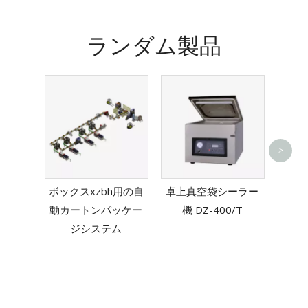
ランダム製品
>
肉最
シーラ
ボックスxzbh用の自
卓上真空袋シーラー
動カートンパッケー
機 DZ-400/T
ジシステム