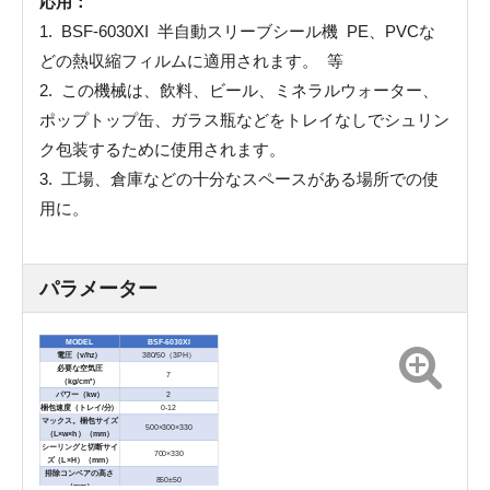
応用：
1. BSF-6030XI 半自動スリーブシール機 PE、PVCな
どの熱収縮フィルムに適用されます。 等
2. この機械は、飲料、ビール、ミネラルウォーター、
ポップトップ缶、ガラス瓶などをトレイなしでシュリン
ク包装するために使用されます。
3. 工場、倉庫などの十分なスペースがある場所での使
用に。
パラメーター
MODEL
BSF-6030XI
電圧（v/hz）
380/50（3PH）
必要な空気圧
7
（kg/cm³）
パワー（kw）
2
梱包速度（トレイ/分）
0-12
マックス。梱包サイズ
500×300×330
（L×w×h）（mm）
シーリングと切断サイ
700×330
ズ（L×H）（mm）
排除コンベアの高さ
850±50
（mm）