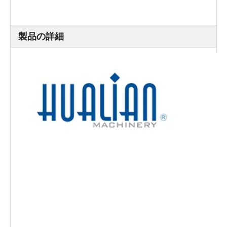
使用された映画
PVC 、PE
外部寸法（L×w×h）
1360×2120×1900
（mm）
純重量（kg）
465
製品の詳細