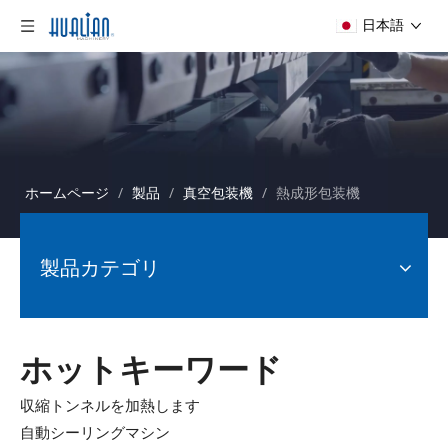
日本語
ホームページ
/
製品
/
真空包装機
/
熱成形包装機
製品カテゴリ
ホットキーワード
収縮トンネルを加熱します
自動シーリングマシン