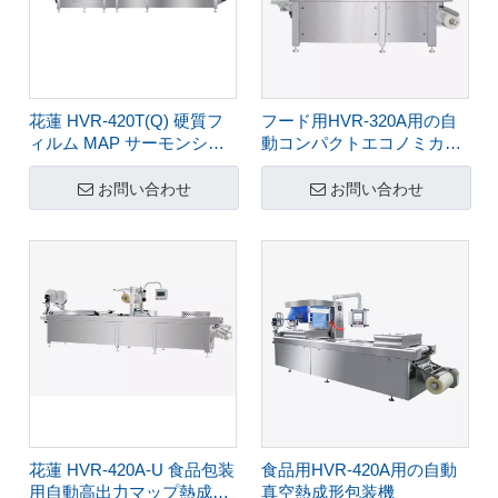
花蓮 HVR-420T(Q) 硬質フ
フード用HVR-320A用の自
ィルム MAP サーモンシー
動コンパクトエコノミカル
フードインスタントミール
マップサーマフォーミング
肉用熱成形真空包装機
真空パッケージングマシン
お問い合わせ
お問い合わせ
（Q）
花蓮 HVR-420A-U 食品包装
食品用HVR-420A用の自動
用自動高出力マップ熱成形
真空熱成形包装機