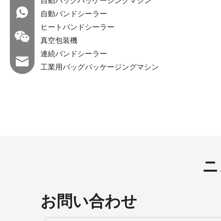
自動バッグパッケージングマシン
WA：0086 18858715170
自動バンドシーラー
ヒートバンドシーラー
真空包装機
連続バンドシーラー
メール：hl@hualian.biz
工業用バッグパッケージングマシン
wechat
ニ
お問い合わせ