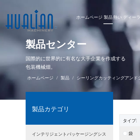
ホームページ
製品
熱い
ディー
製品センター
国際的に世界的に有名な大手企業を作成する
包装機械畑。
ホームページ
/
製品
/
シーリングカッティングアンド
製品カテゴリ
タイプ:
袋
インテリジェントパッケージングシス