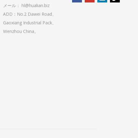
メール：
hl@hualian.biz
ADD：No.2 Dawei Road、
Gaoxiang Industrial Pack、
Wenzhou China。