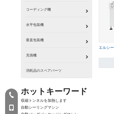
コーディング機
水平包装機
垂直包装機
エルシール
充填機
消耗品のスペアパーツ
ホットキーワード
Tel：+86-577-88627766
収縮トンネルを加熱します
自動シーリングマシン
暴徒：+86- 18858715170