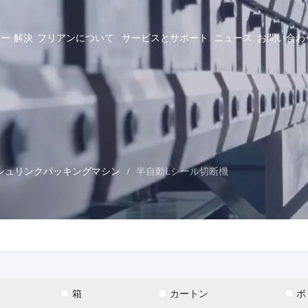
ラー
解決
フリアンについて
サービスとサポート
ニュース
お問い合わ
シュリンクパッキングマシン
/
半自動Lシール切断機
箱
カートン
ボ