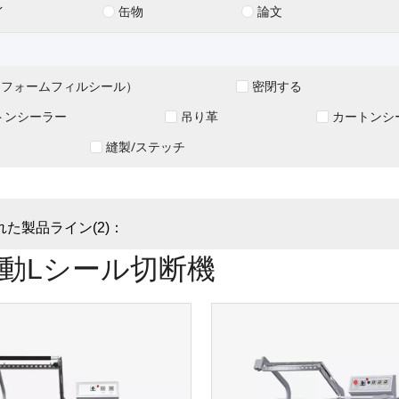
イ
缶物
論文
S（フォームフィルシール）
密閉する
トンシーラー
吊り革
カートンシ
縫製/ステッチ
た製品ライン(2)：
動Lシール切断機