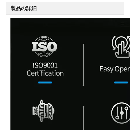
コンベアベルト速度
20m/min
製品の詳細
マックス。重量の負荷
20kg
マックス。テープの外
300mm
径