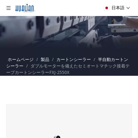
日本語
ホームページ
/
製品
/
カートンシーラー
/
半自動カートン
シーラー
/
ダブルモーターを備えたセミオートマチック接着テ
ープカートンシーラーFXJ-2550X