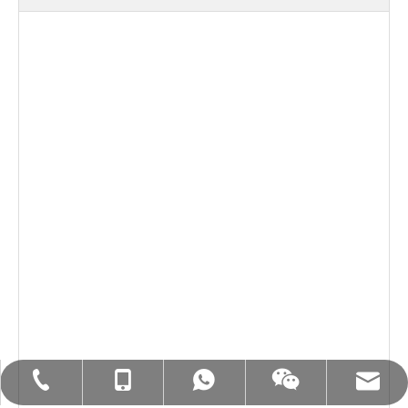
暴徒：+86- 18858715170
WA：0086 18858715170
Tel：+86-577-88627766
メール：hl@hualian.biz
wechat