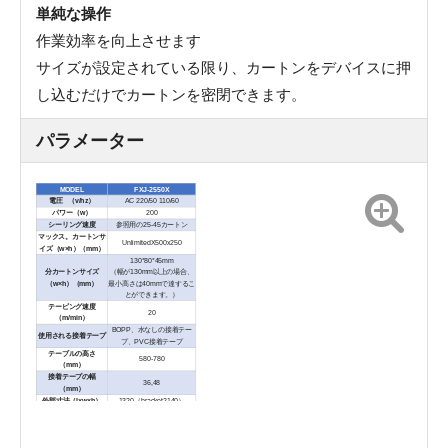
単純な操作
作業効率を向上させます
サイズが設定されている限り、カートンをデバイスに押
し込むだけでカートンを密閉できます。
パラメーター
MODEL
FXJ-2550X
電圧 （v/hz）
AC 220/50 110/60
パワー（w）
200
シーリング速度
参照用の25-45カートン
マックス。カートンサ
UnlimitedX500x250
イズ（w×h）（mm）
130*80*45mm
分カートンサイズ
（幅が130mm以上の場合、
（w×h）（mm）
最小高さは40mmで達するこ
とができます。）
テーピング速度
20
（m/min）
BOPP、水なしの接着テー
使用される接着テープ
プ、PVC接着テープ
テーブルの高さ
580-780
（mm）
接着テープの幅
36,48
（mm）
外部寸法（l×w×h）
1320（bracket2140）
（mm）
x930x1200-1340mm
純重量（kg）
125
トランスミッションタイ
サイドベルト伝送
プ